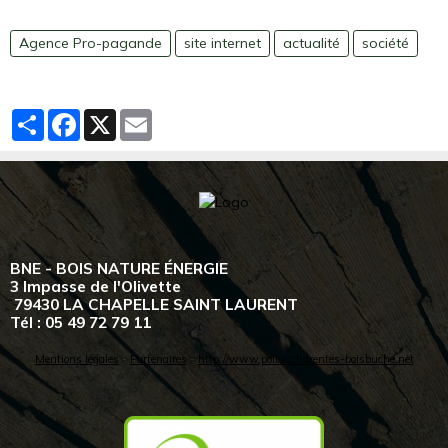
Agence Pro-pagande
site internet
actualité
société
Partager
Facebook
X
Email
BNE - BOIS NATURE ÉNERGIE
3 Impasse de l'Olivette
79430 LA CHAPELLE SAINT LAURENT
Tél : 05 49 72 79 11
Mentions légales
-
Partenaires
-
http://www.poitoucharentes-boisbuche.net